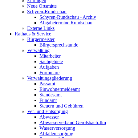
Ehrungen
Neue Ortsmitte
Schyren-Rundschau
Schyren-Rundschau - Archiv
Abgabetermine Rundschau
Externe Links
Rathaus & Service
Bürgermeister
Bürgersprechstunde
Verwaltung
Mitarbeiter
Sachgebiete
Aufgaben
Formulare
Verwaltungsgliederung
Passamt
Einwohnermeldeamt
Standesamt
Fundamt
Steuern und Gebühren
Ver- und Entsorgung
Abwasser
Abwasserverband Gerolsbach-Ilm
Wasserversorgung
Abfallentsorgung