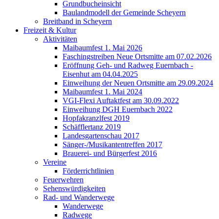
Grundbucheinsicht
Baulandmodell der Gemeinde Scheyern
Breitband in Scheyern
Freizeit & Kultur
Aktivitäten
Maibaumfest 1. Mai 2026
Faschingstreiben Neue Ortsmitte am 07.02.2026
Eröffnung Geh- und Radweg Euernbach -
Eisenhut am 04.04.2025
Einweihung der Neuen Ortsmitte am 29.09.2024
Maibaumfest 1. Mai 2024
VGI-Flexi Auftaktfest am 30.09.2022
Einweihung DGH Euernbach 2022
Hopfakranzlfest 2019
Schäfflertanz 2019
Landesgartenschau 2017
Sänger-/Musikantentreffen 2017
Brauerei- und Bürgerfest 2016
Vereine
Förderrichtlinien
Feuerwehren
Sehenswürdigkeiten
Rad- und Wanderwege
Wanderwege
Radwege