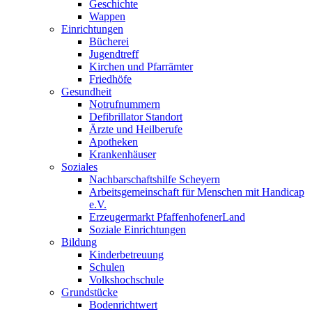
Geschichte
Wappen
Einrichtungen
Bücherei
Jugendtreff
Kirchen und Pfarrämter
Friedhöfe
Gesundheit
Notrufnummern
Defibrillator Standort
Ärzte und Heilberufe
Apotheken
Krankenhäuser
Soziales
Nachbarschaftshilfe Scheyern
Arbeitsgemeinschaft für Menschen mit Handicap
e.V.
Erzeugermarkt PfaffenhofenerLand
Soziale Einrichtungen
Bildung
Kinderbetreuung
Schulen
Volkshochschule
Grundstücke
Bodenrichtwert