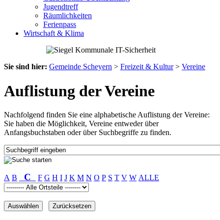
Jugendtreff
Räumlichkeiten
Ferienpass
Wirtschaft & Klima
Sie sind hier:
Gemeinde Scheyern
>
Freizeit & Kultur
>
Vereine
Auflistung der Vereine
Nachfolgend finden Sie eine alphabetische Auflistung der Vereine:
Sie haben die Möglichkeit, Vereine entweder über
Anfangsbuchstaben oder über Suchbegriffe zu finden.
C
A
B
F
G
H
I
J
K
M
N
O
P
S
T
V
W
ALLE