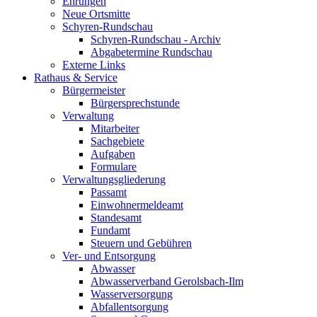
Ehrungen
Neue Ortsmitte
Schyren-Rundschau
Schyren-Rundschau - Archiv
Abgabetermine Rundschau
Externe Links
Rathaus & Service
Bürgermeister
Bürgersprechstunde
Verwaltung
Mitarbeiter
Sachgebiete
Aufgaben
Formulare
Verwaltungsgliederung
Passamt
Einwohnermeldeamt
Standesamt
Fundamt
Steuern und Gebühren
Ver- und Entsorgung
Abwasser
Abwasserverband Gerolsbach-Ilm
Wasserversorgung
Abfallentsorgung