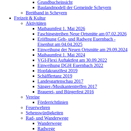
Grundbucheinsicht
Baulandmodell der Gemeinde Scheyern
Breitband in Scheyern
Freizeit & Kultur
Aktivitäten
Maibaumfest 1. Mai 2026
Faschingstreiben Neue Ortsmitte am 07.02.2026
Eröffnung Geh- und Radweg Euernbach -
Eisenhut am 04.04.2025
Einweihung der Neuen Ortsmitte am 29.09.2024
Maibaumfest 1. Mai 2024
VGI-Flexi Auftaktfest am 30.09.2022
Einweihung DGH Euernbach 2022
Hopfakranzlfest 2019
Schäfflertanz 2019
Landesgartenschau 2017
Sänger-/Musikantentreffen 2017
Brauerei- und Bürgerfest 2016
Vereine
Förderrichtlinien
Feuerwehren
Sehenswürdigkeiten
Rad- und Wanderwege
Wanderwege
Radwege