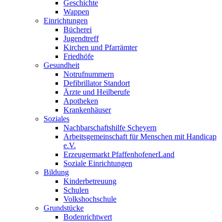
Geschichte
Wappen
Einrichtungen
Bücherei
Jugendtreff
Kirchen und Pfarrämter
Friedhöfe
Gesundheit
Notrufnummern
Defibrillator Standort
Ärzte und Heilberufe
Apotheken
Krankenhäuser
Soziales
Nachbarschaftshilfe Scheyern
Arbeitsgemeinschaft für Menschen mit Handicap
e.V.
Erzeugermarkt PfaffenhofenerLand
Soziale Einrichtungen
Bildung
Kinderbetreuung
Schulen
Volkshochschule
Grundstücke
Bodenrichtwert