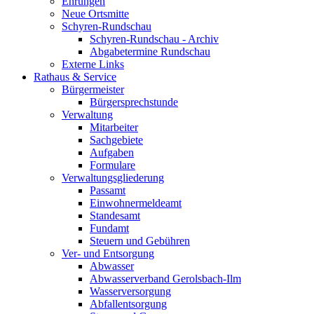
Ehrungen
Neue Ortsmitte
Schyren-Rundschau
Schyren-Rundschau - Archiv
Abgabetermine Rundschau
Externe Links
Rathaus & Service
Bürgermeister
Bürgersprechstunde
Verwaltung
Mitarbeiter
Sachgebiete
Aufgaben
Formulare
Verwaltungsgliederung
Passamt
Einwohnermeldeamt
Standesamt
Fundamt
Steuern und Gebühren
Ver- und Entsorgung
Abwasser
Abwasserverband Gerolsbach-Ilm
Wasserversorgung
Abfallentsorgung