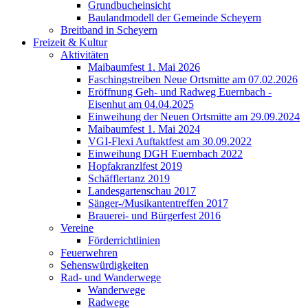
Grundbucheinsicht
Baulandmodell der Gemeinde Scheyern
Breitband in Scheyern
Freizeit & Kultur
Aktivitäten
Maibaumfest 1. Mai 2026
Faschingstreiben Neue Ortsmitte am 07.02.2026
Eröffnung Geh- und Radweg Euernbach -
Eisenhut am 04.04.2025
Einweihung der Neuen Ortsmitte am 29.09.2024
Maibaumfest 1. Mai 2024
VGI-Flexi Auftaktfest am 30.09.2022
Einweihung DGH Euernbach 2022
Hopfakranzlfest 2019
Schäfflertanz 2019
Landesgartenschau 2017
Sänger-/Musikantentreffen 2017
Brauerei- und Bürgerfest 2016
Vereine
Förderrichtlinien
Feuerwehren
Sehenswürdigkeiten
Rad- und Wanderwege
Wanderwege
Radwege