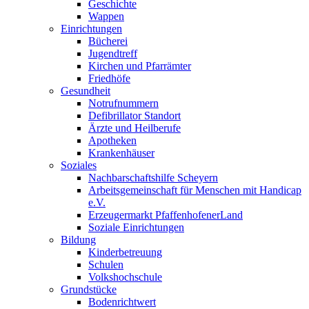
Geschichte
Wappen
Einrichtungen
Bücherei
Jugendtreff
Kirchen und Pfarrämter
Friedhöfe
Gesundheit
Notrufnummern
Defibrillator Standort
Ärzte und Heilberufe
Apotheken
Krankenhäuser
Soziales
Nachbarschaftshilfe Scheyern
Arbeitsgemeinschaft für Menschen mit Handicap
e.V.
Erzeugermarkt PfaffenhofenerLand
Soziale Einrichtungen
Bildung
Kinderbetreuung
Schulen
Volkshochschule
Grundstücke
Bodenrichtwert