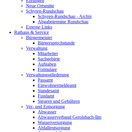
Ehrungen
Neue Ortsmitte
Schyren-Rundschau
Schyren-Rundschau - Archiv
Abgabetermine Rundschau
Externe Links
Rathaus & Service
Bürgermeister
Bürgersprechstunde
Verwaltung
Mitarbeiter
Sachgebiete
Aufgaben
Formulare
Verwaltungsgliederung
Passamt
Einwohnermeldeamt
Standesamt
Fundamt
Steuern und Gebühren
Ver- und Entsorgung
Abwasser
Abwasserverband Gerolsbach-Ilm
Wasserversorgung
Abfallentsorgung