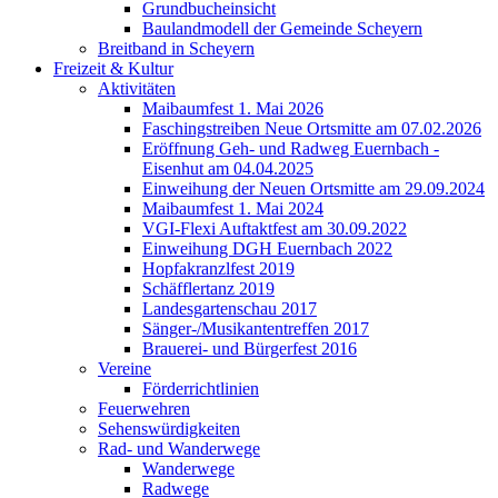
Grundbucheinsicht
Baulandmodell der Gemeinde Scheyern
Breitband in Scheyern
Freizeit & Kultur
Aktivitäten
Maibaumfest 1. Mai 2026
Faschingstreiben Neue Ortsmitte am 07.02.2026
Eröffnung Geh- und Radweg Euernbach -
Eisenhut am 04.04.2025
Einweihung der Neuen Ortsmitte am 29.09.2024
Maibaumfest 1. Mai 2024
VGI-Flexi Auftaktfest am 30.09.2022
Einweihung DGH Euernbach 2022
Hopfakranzlfest 2019
Schäfflertanz 2019
Landesgartenschau 2017
Sänger-/Musikantentreffen 2017
Brauerei- und Bürgerfest 2016
Vereine
Förderrichtlinien
Feuerwehren
Sehenswürdigkeiten
Rad- und Wanderwege
Wanderwege
Radwege