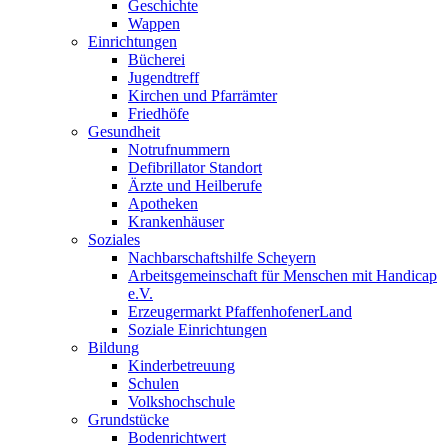
Geschichte
Wappen
Einrichtungen
Bücherei
Jugendtreff
Kirchen und Pfarrämter
Friedhöfe
Gesundheit
Notrufnummern
Defibrillator Standort
Ärzte und Heilberufe
Apotheken
Krankenhäuser
Soziales
Nachbarschaftshilfe Scheyern
Arbeitsgemeinschaft für Menschen mit Handicap
e.V.
Erzeugermarkt PfaffenhofenerLand
Soziale Einrichtungen
Bildung
Kinderbetreuung
Schulen
Volkshochschule
Grundstücke
Bodenrichtwert