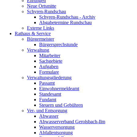
Ehrungen
Neue Ortsmitte
Schyren-Rundschau
Schyren-Rundschau - Archiv
Abgabetermine Rundschau
Externe Links
Rathaus & Service
Bürgermeister
Bürgersprechstunde
Verwaltung
Mitarbeiter
Sachgebiete
Aufgaben
Formulare
Verwaltungsgliederung
Passamt
Einwohnermeldeamt
Standesamt
Fundamt
Steuern und Gebühren
Ver- und Entsorgung
Abwasser
Abwasserverband Gerolsbach-Ilm
Wasserversorgung
Abfallentsorgung