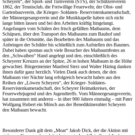
Scheyern“, der Sport- und Turnverein (STS), der Schützenverein
1862, der Tennisclub, die Freiwillige Feuerwehr, der Obst- und
Gartenbauverein, die Krieger- Soldaten- Reservistenkameradschaft,
der Männergesangverein und die Musikkapelle haben sich nicht
lange bitten lassen und bei den Arbeiten kräftig hingelangt.
Angefangen vom Schälen des frisch gefällten Maibaums, dem
Schäpsen, über den Transport des Maibaums zum Bauhof und
später in die Ortsmitte, das Bearbeiten des Maibaums und das
Anbringen der Schilder bis schließlich zum Aufstellen des Baumes.
Dabei haben spontan auch viele Besucher des Maibaumfestes an
den „Schwalben“ Hand angelegt und den, einschließlich des
Scheyerer Kreuzes an der Spitze, 26 m hohen Maibaum in die Höhe
gewuchtet. Bürgermeister Manfred Sterz und Walter Häring danken
ihnen dafür ganz herzlich. Vielen Dank auch denen, die den
Maibaum vier Nächte lang erfolgreich bewacht haben aus den
Reihen der „Löwen Scheyern“, der Krieger- Soldaten-
Reservistenkameradschaft, des Scheyrer Heimatkreises, der
Feuerwehrjugend und des Jugendtreffs. Vom Männergesangsverein,
hat zusammen mit anderen – in über 900 Jahren einmalig – mit Pater
Wolfgang Hubert ein Mönch aus der Benediktinerabtei Scheyern
den Maibaum bewacht.
Besonderer Dank gilt dem „Moar“ Jakob Dick, der die Aktion mit