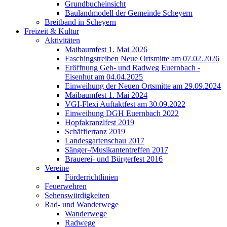
Grundbucheinsicht
Baulandmodell der Gemeinde Scheyern
Breitband in Scheyern
Freizeit & Kultur
Aktivitäten
Maibaumfest 1. Mai 2026
Faschingstreiben Neue Ortsmitte am 07.02.2026
Eröffnung Geh- und Radweg Euernbach -
Eisenhut am 04.04.2025
Einweihung der Neuen Ortsmitte am 29.09.2024
Maibaumfest 1. Mai 2024
VGI-Flexi Auftaktfest am 30.09.2022
Einweihung DGH Euernbach 2022
Hopfakranzlfest 2019
Schäfflertanz 2019
Landesgartenschau 2017
Sänger-/Musikantentreffen 2017
Brauerei- und Bürgerfest 2016
Vereine
Förderrichtlinien
Feuerwehren
Sehenswürdigkeiten
Rad- und Wanderwege
Wanderwege
Radwege