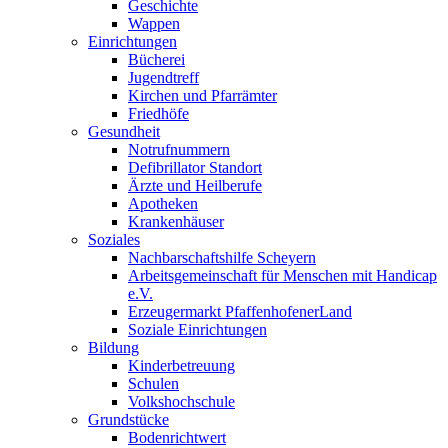
Geschichte
Wappen
Einrichtungen
Bücherei
Jugendtreff
Kirchen und Pfarrämter
Friedhöfe
Gesundheit
Notrufnummern
Defibrillator Standort
Ärzte und Heilberufe
Apotheken
Krankenhäuser
Soziales
Nachbarschaftshilfe Scheyern
Arbeitsgemeinschaft für Menschen mit Handicap
e.V.
Erzeugermarkt PfaffenhofenerLand
Soziale Einrichtungen
Bildung
Kinderbetreuung
Schulen
Volkshochschule
Grundstücke
Bodenrichtwert