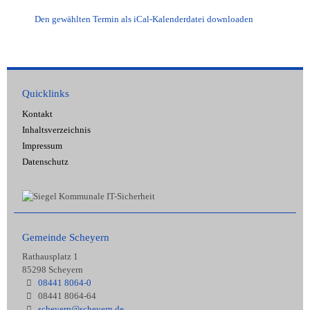
Den gewählten Termin als iCal-Kalenderdatei downloaden
Quicklinks
Kontakt
Inhaltsverzeichnis
Impressum
Datenschutz
Gemeinde Scheyern
Rathausplatz 1
85298 Scheyern
08441 8064-0
08441 8064-64
scheyern@scheyern.de