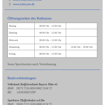
www.scheyern.de
Öffnungszeiten des Rathauses
Montag
08:00 Uhr – 12:00 Uhr
Dienstag
08:00 Uhr – 12:00 Uhr
Mittwoch
08:00 Uhr – 12:00 Uhr
Donnerstag
08:00 Uhr – 12:00 Uhr
14:00 Uhr – 18:00 Uhr
Freitag
08:00 Uhr – 12:00 Uhr
Sonst Sprechzeiten nach Vereinbarung
Bankverbindungen:
Volksbank Raiffeisenbank Bayern Mitte eG
IBAN DE73 7216 0818 0002 5104 72
BIC GENODEF1INP
Sparkasse Pfaffenhofen a.d.Ilm
IBAN DE69 7215 1650 0000 0174 75