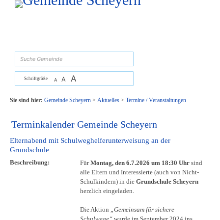
Zum Inhalt
,
zur Navigation
oder
zur Startseite
springen.
suchen
A
A
Schriftgröße
A
Sie sind hier:
Gemeinde Scheyern
>
Aktuelles
>
Termine / Veranstaltungen
Terminkalender Gemeinde Scheyern
Elternabend mit Schulweghelferunterweisung an der
Grundschule
Beschreibung:
Für
Montag, den 6.7.2026 um 18:30 Uhr
sind
alle Eltern und Interessierte (auch von Nicht-
Schulkindern) in die
Grundschule Scheyern
herzlich eingeladen.
Die Aktion
„Gemeinsam für sichere
Schulwege“
wurde im September 2024 ins