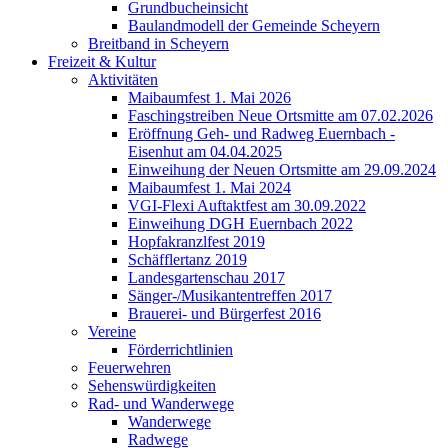
Grundbucheinsicht
Baulandmodell der Gemeinde Scheyern
Breitband in Scheyern
Freizeit & Kultur
Aktivitäten
Maibaumfest 1. Mai 2026
Faschingstreiben Neue Ortsmitte am 07.02.2026
Eröffnung Geh- und Radweg Euernbach -
Eisenhut am 04.04.2025
Einweihung der Neuen Ortsmitte am 29.09.2024
Maibaumfest 1. Mai 2024
VGI-Flexi Auftaktfest am 30.09.2022
Einweihung DGH Euernbach 2022
Hopfakranzlfest 2019
Schäfflertanz 2019
Landesgartenschau 2017
Sänger-/Musikantentreffen 2017
Brauerei- und Bürgerfest 2016
Vereine
Förderrichtlinien
Feuerwehren
Sehenswürdigkeiten
Rad- und Wanderwege
Wanderwege
Radwege