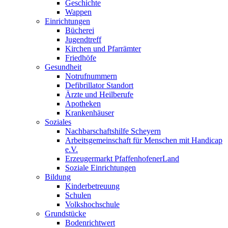
Geschichte
Wappen
Einrichtungen
Bücherei
Jugendtreff
Kirchen und Pfarrämter
Friedhöfe
Gesundheit
Notrufnummern
Defibrillator Standort
Ärzte und Heilberufe
Apotheken
Krankenhäuser
Soziales
Nachbarschaftshilfe Scheyern
Arbeitsgemeinschaft für Menschen mit Handicap
e.V.
Erzeugermarkt PfaffenhofenerLand
Soziale Einrichtungen
Bildung
Kinderbetreuung
Schulen
Volkshochschule
Grundstücke
Bodenrichtwert