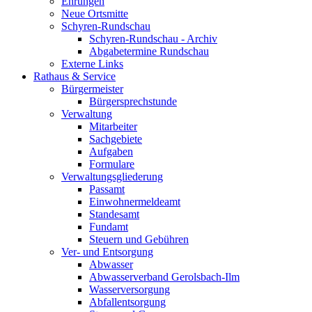
Ehrungen
Neue Ortsmitte
Schyren-Rundschau
Schyren-Rundschau - Archiv
Abgabetermine Rundschau
Externe Links
Rathaus & Service
Bürgermeister
Bürgersprechstunde
Verwaltung
Mitarbeiter
Sachgebiete
Aufgaben
Formulare
Verwaltungsgliederung
Passamt
Einwohnermeldeamt
Standesamt
Fundamt
Steuern und Gebühren
Ver- und Entsorgung
Abwasser
Abwasserverband Gerolsbach-Ilm
Wasserversorgung
Abfallentsorgung